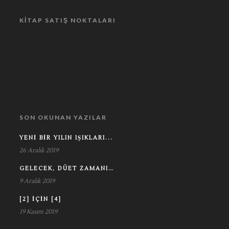
KITAP SATIŞ NOKTALARI
SON OKUNAN YAZILAR
YENI BIR YILIN IŞIKLARI...
26 Aralık 2019
GELECEK, DÜET ZAMANI…
9 Aralık 2019
[2] IÇIN [4]
19 Kasım 2019