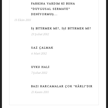
FARKINA VARDIM KI BUNA
"DUYGUSAL SERMAYE"
DENIYORMUŞ...
13 Ekim 2011
İŞ BITIRMEK MI?, İŞI BITIRMEK MI?
23 Şubat 2012
SAZ ÇALMAK
6 Mart 2012
UYKU HALI
7 Şubat 2012
BAZI HARCAMALAR ÇOK “KÂRLI”DIR
21 Kasım 2011