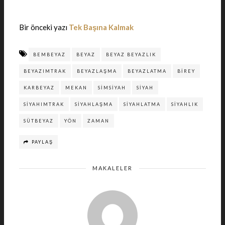
Bir önceki yazı
Tek Başına Kalmak
BEMBEYAZ
BEYAZ
BEYAZ BEYAZLIK
BEYAZIMTRAK
BEYAZLAŞMA
BEYAZLATMA
BIREY
KARBEYAZ
MEKAN
SIMSIYAH
SIYAH
SIYAHIMTRAK
SIYAHLAŞMA
SIYAHLATMA
SIYAHLIK
SÜTBEYAZ
YÖN
ZAMAN
PAYLAŞ
MAKALELER