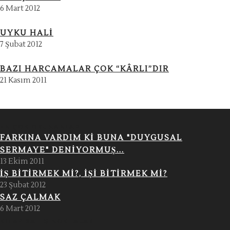
6 Mart 2012
UYKU HALI
7 Şubat 2012
BAZI HARCAMALAR ÇOK “KÂRLI”DIR
21 Kasım 2011
EN ÇOK OKUNANLAR
FARKINA VARDIM KI BUNA "DUYGUSAL
SERMAYE" DENIYORMUŞ...
13 Ekim 2011
İŞ BITIRMEK MI?, İŞI BITIRMEK MI?
23 Şubat 2012
SAZ ÇALMAK
6 Mart 2012
KITAP SATIŞ NOKTALARI