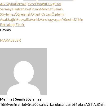
AGT
Ayna
Berrak
Çevre
Döngü
Duygusal
Sermaye
Halka
hayat
İnsan
Mehmet Semih
Söylemez
Öğrenmek
Orantı
Ortam
Özdemir
Asaf
Sağlık
Sosyal
Su
Varlık
Varoluş
yaşam
Yönetici
Zihin
Berraklığı
Zincir
Paylaş
MAKALELER
Mehmet Semih Söylemez
Türkiye’nin en büyük 500 sanayi kuruluşundan biri olan AGT A.Ş.’nin