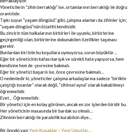
berraklaşıyor.
Yöneticilerin “zihin berraklığı” ise, ortamlarının berraklığı ile doğru
orantılıdır.
Tıpkı suyun “yaşam döngüsü” gibi, çalışma alanları da zihinler için;
“yaşam döngüsü”nün bizatihi kendisidir.
Bu zincirin tüm halkalarının birbirleri ile uyumlu, birbirlerine
geçirgenliği olan, birbirlerine dokunabilen özellikler taşıması
gerekir.
Bunlardan biri bile bu koşullara uymuyorsa, sorun büyüktür…
Eğer bir yöneticinin kafası karışık ve sürekli hata yapıyorsa, hem
kendisine hem de çevresine bakmalı.
Eğer bir yönetici başarılı ise, önce çevresine bakmalı…
O nedenledir ki, yöneticiler çalışma arkadaşlarına sadece “birlikte
çalıştığı insanlar” olarak değil, “zihinsel ayna” olarak bakabilmeyi
öğrenmelidir.
Evet… Öğrenmelidir.
Bir yönetici için en kolay görünen, ancak en zor işlerden biridir bu.
Her yöneticinin masasında bir bardak su olmalı…
Zihninin berraklığı ile paralellik kurabilsin diye…
Bir önceki yazı
Yeni Kuşaklar – Yeni Umutlar…