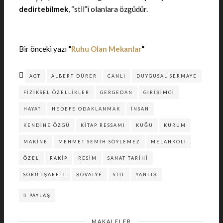
dedirtebilmek
, “stil”i olanlara özgüdür.
Bir önceki yazı
“
Ruhu Olan Mekanlar
“
AGT
ALBERT DÜRER
CANLI
DUYGUSAL SERMAYE
FIZIKSEL ÖZELLIKLER
GERGEDAN
GIRIŞIMCI
HAYAT
HEDEFE ODAKLANMAK
İNSAN
KENDINE ÖZGÜ
KITAP RESSAMI
KUĞU
KURUM
MAKINE
MEHMET SEMIH SÖYLEMEZ
MELANKOLI
ÖZEL
RAKIP
RESIM
SANAT TARIHI
SORU IŞARETI
ŞÖVALYE
STIL
YANLIŞ
PAYLAŞ
MAKALELER