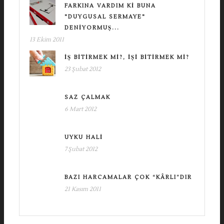
FARKINA VARDIM KI BUNA
"DUYGUSAL SERMAYE"
DENIYORMUŞ...
13 Ekim 2011
İŞ BITIRMEK MI?, İŞI BITIRMEK MI?
23 Şubat 2012
SAZ ÇALMAK
6 Mart 2012
UYKU HALI
7 Şubat 2012
BAZI HARCAMALAR ÇOK “KÂRLI”DIR
21 Kasım 2011