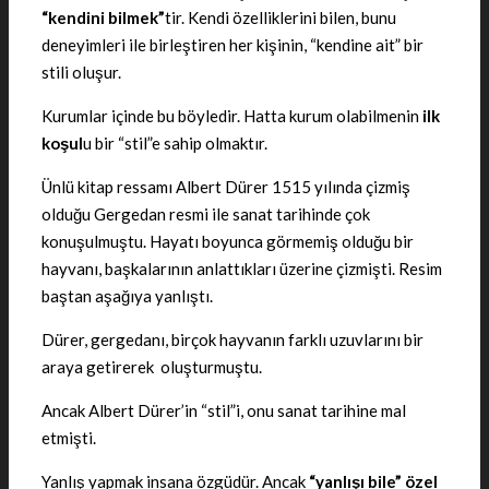
“kendini bilmek”
tir. Kendi özelliklerini bilen, bunu
deneyimleri ile birleştiren her kişinin, “kendine ait” bir
stili oluşur.
Kurumlar içinde bu böyledir. Hatta kurum olabilmenin
ilk
ko
ş
ul
u bir “stil”e sahip olmaktır.
Ünlü kitap ressamı Albert Dürer 1515 yılında çizmiş
olduğu Gergedan resmi ile sanat tarihinde çok
konuşulmuştu. Hayatı boyunca görmemiş olduğu bir
hayvanı, başkalarının anlattıkları üzerine çizmişti. Resim
baştan aşağıya yanlıştı.
Dürer, gergedanı, birçok hayvanın farklı uzuvlarını bir
araya getirerek oluşturmuştu.
Ancak Albert Dürer’in “stil”i, onu sanat tarihine mal
etmişti.
Yanlış yapmak insana özgüdür. Ancak
“yanlı
ş
ı bile” özel