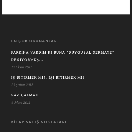
EN ÇOK OKUNANLAR
FARKINA VARDIM KI BUNA "DUYGUSAL SERMAYE"
DENIYORMUŞ...
13 Ekim 2011
İŞ BITIRMEK MI?, İŞI BITIRMEK MI?
23 Şubat 2012
SAZ ÇALMAK
6 Mart 2012
KITAP SATIŞ NOKTALARI