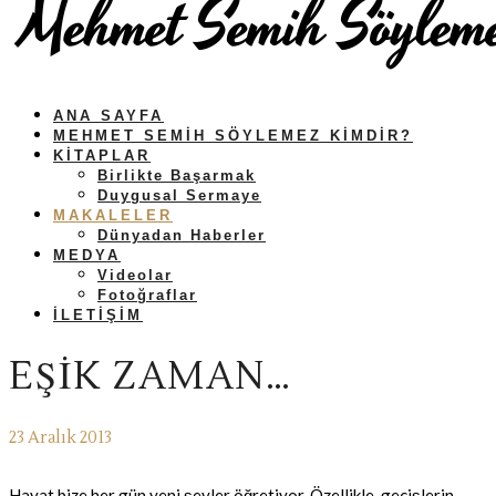
ANA SAYFA
MEHMET SEMIH SÖYLEMEZ KIMDIR?
KITAPLAR
Birlikte Başarmak
Duygusal Sermaye
MAKALELER
Dünyadan Haberler
MEDYA
Videolar
Fotoğraflar
İLETIŞIM
EŞIK ZAMAN…
23 Aralık 2013
Hayat bize her gün yeni şeyler öğretiyor. Özellikle, geçişlerin,