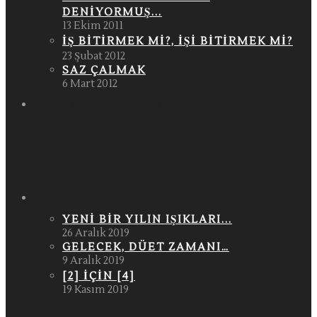
DENIYORMUŞ...
13 Ekim 2011
İŞ BITIRMEK MI?, İŞI BITIRMEK MI?
23 Şubat 2012
SAZ ÇALMAK
6 Mart 2012
KITAP SATIŞ NOKTALARI
SON OKUNAN YAZILAR
YENI BIR YILIN IŞIKLARI...
26 Aralık 2019
GELECEK, DÜET ZAMANI…
9 Aralık 2019
[2] IÇIN [4]
19 Kasım 2019