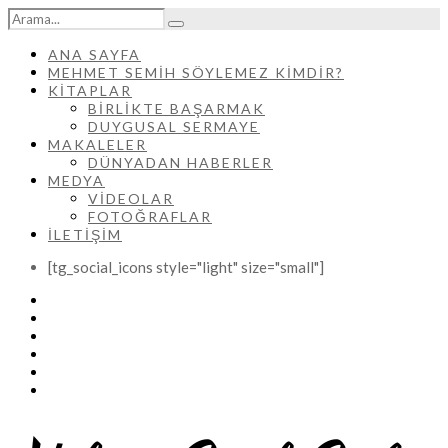
ANA SAYFA
MEHMET SEMIH SÖYLEMEZ KIMDIR?
KİTAPLAR
BIRLIKTE BAŞARMAK
DUYGUSAL SERMAYE
MAKALELER
DÜNYADAN HABERLER
MEDYA
VIDEOLAR
FOTOĞRAFLAR
İLETIŞIM
[tg_social_icons style="light" size="small"]