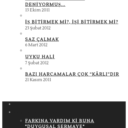
DENIYORMUŞ...
13 Ekim 2011
İŞ BITIRMEK MI?, İŞI BITIRMEK MI?
23 Şubat 2012
SAZ ÇALMAK
6 Mart 2012
UYKU HALI
7 Şubat 2012
BAZI HARCAMALAR ÇOK “KÂRLI”DIR
21 Kasım 2011
EN ÇOK OKUNANLAR
FARKINA VARDIM KI BUNA
"DUYGUSAL SERMAYE"