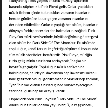
Dünyanın gelmiş geçmiş en ünlü müzik gruplarının
başında, şüphesiz ki Pink Floyd gelir. Onlar, yaptıkları
müzik ile hem içinde bulundukları zamanın insanlarını
hem de günümüze kadar geçen zamanın insanlarını
derinden etkilediler. Onların yaptığı her albüm, insanların
dünyaya farklı pencerelerden bakmalarını sağladı. Pink
Floyd’un müzik serüveninde, büyük değişimin göstergesi
olan albüm ise Dark Side Of The Moon’dur. Bu albümde
topluluğun, kendi tarzını keşfettiği düşüncesi konusunda
tüm müzik otoriteleri hemfikirdir. Pink Floyd, müziğin
rutin gelişiminin sınırlarını zorlayarak, “başka bir
boyut”a geçmiştir. Topluluğun müzik serüvenine
bakıldığında, belirleyici davranışın hep imkansızı imkanlı
hale getirmek olduğu görülmektedir. Sınırlar hep zorlanır,
“yeni”nin var olanın sınırları içinde oluşamayacağının
farkındalığı ile hep bir arayış vardır.
Hoparlörlerden Pink Floyd’un “Dark Side Of The Moon”
albümünün tınıları odama yayılırken;
“Çin keşif robotu,