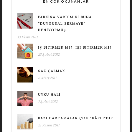
EN ÇOK OKUNANLAR
FARKINA VARDIM KI BUNA
"DUYGUSAL SERMAYE"
DENIYORMUŞ...
13 Ekim 2011
İŞ BITIRMEK MI?, İŞI BITIRMEK MI?
23 Şubat 2012
SAZ ÇALMAK
6 Mart 2012
UYKU HALI
7 Şubat 2012
BAZI HARCAMALAR ÇOK “KÂRLI”DIR
21 Kasım 2011