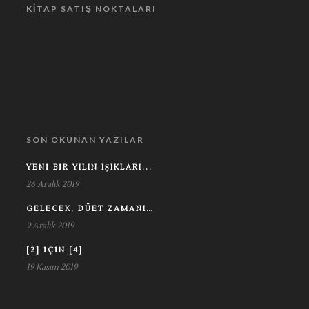
KITAP SATIŞ NOKTALARI
SON OKUNAN YAZILAR
YENI BIR YILIN IŞIKLARI...
26 Aralık 2019
GELECEK, DÜET ZAMANI…
9 Aralık 2019
[2] IÇIN [4]
19 Kasım 2019