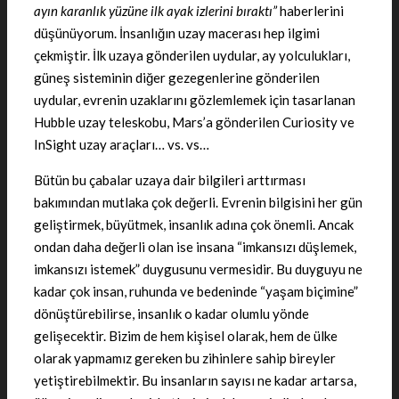
ayın karanlık yüzüne ilk ayak izlerini bıraktı”
haberlerini
düşünüyorum. İnsanlığın uzay macerası hep ilgimi
çekmiştir. İlk uzaya gönderilen uydular, ay yolculukları,
güneş sisteminin diğer gezegenlerine gönderilen
uydular, evrenin uzaklarını gözlemlemek için tasarlanan
Hubble uzay teleskobu, Mars’a gönderilen Curiosity ve
InSight uzay araçları… vs. vs…
Bütün bu çabalar uzaya dair bilgileri arttırması
bakımından mutlaka çok değerli. Evrenin bilgisini her gün
geliştirmek, büyütmek, insanlık adına çok önemli. Ancak
ondan daha değerli olan ise insana “imkansızı düşlemek,
imkansızı istemek” duygusunu vermesidir. Bu duyguyu ne
kadar çok insan, ruhunda ve bedeninde “yaşam biçimine”
dönüştürebilirse, insanlık o kadar olumlu yönde
gelişecektir. Bizim de hem kişisel olarak, hem de ülke
olarak yapmamız gereken bu zihinlere sahip bireyler
yetiştirebilmektir. Bu insanların sayısı ne kadar artarsa,