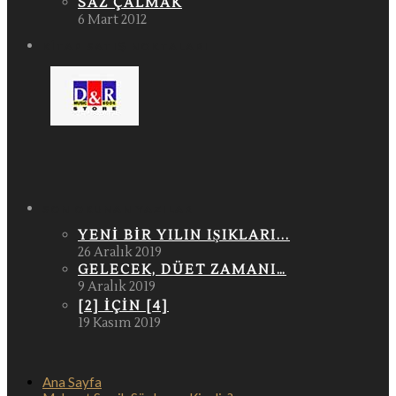
SAZ ÇALMAK
6 Mart 2012
KITAP SATIŞ NOKTALARI
SON OKUNAN YAZILAR
YENI BIR YILIN IŞIKLARI...
26 Aralık 2019
GELECEK, DÜET ZAMANI…
9 Aralık 2019
[2] IÇIN [4]
19 Kasım 2019
Ana Sayfa