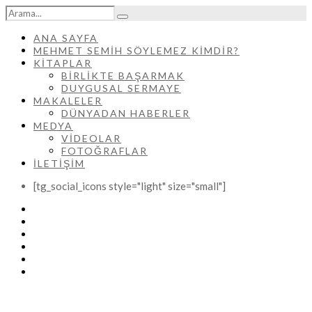
ANA SAYFA
MEHMET SEMIH SÖYLEMEZ KIMDIR?
KİTAPLAR
BIRLIKTE BAŞARMAK
DUYGUSAL SERMAYE
MAKALELER
DÜNYADAN HABERLER
MEDYA
VIDEOLAR
FOTOĞRAFLAR
İLETIŞIM
[tg_social_icons style="light" size="small"]