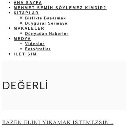
ANA SAYFA
MEHMET SEMIH SÖYLEMEZ KIMDIR?
KITAPLAR
Birlikte Başarmak
Duygusal Sermaye
MAKALELER
Dünyadan Haberler
MEDYA
Videolar
Fotoğraflar
İLETIŞIM
DEĞERLI
BAZEN ELINI YIKAMAK İSTEMEZSIN…