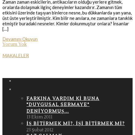
Zaman zaman eskicilerin, antikacıların olduğu yerlere gitmek,
oralarda dolaşmak ilginç deneyimler kazandırır. Zamanın tüm
etkisini üzerinde taşıyan binlerce nesne, bu dükkanlarda yan yana,
üst üste yerleştirilmiştir. Kim bilir ne anılara, ne zamanlara tanıklık
etmiştir buradaki nesneler. Kimler dokunmuştur onlara? İnsanlar
[…]
Devamını Okuyun
Yorum Yok
MAKALELER
EN ÇOK OKUNANLAR
FARKINA VARDIM KI BUNA
"DUYGUSAL SERMAYE"
DENIYORMUŞ...
13 Ekim 2011
İŞ BITIRMEK MI?, İŞI BITIRMEK MI?
23 Şubat 2012