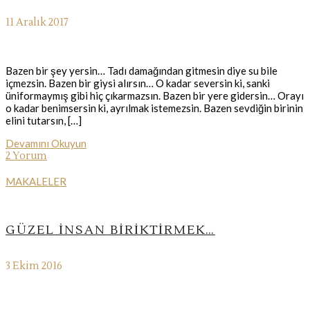
11 Aralık 2017
Bazen bir şey yersin… Tadı damağından gitmesin diye su bile
içmezsin. Bazen bir giysi alırsın… O kadar seversin ki, sanki
üniformaymış gibi hiç çıkarmazsın. Bazen bir yere gidersin… Orayı
o kadar benimsersin ki, ayrılmak istemezsin. Bazen sevdiğin birinin
elini tutarsın, […]
Devamını Okuyun
2 Yorum
MAKALELER
GÜZEL İNSAN BIRIKTIRMEK…
3 Ekim 2016