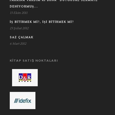
FARKINA VARDIM KI BUNA "DUYGUSAL SERMAYE"
DENIYORMUŞ...
13 Ekim 2011
İŞ BITIRMEK MI?, İŞI BITIRMEK MI?
23 Şubat 2012
SAZ ÇALMAK
6 Mart 2012
KITAP SATIŞ NOKTALARI