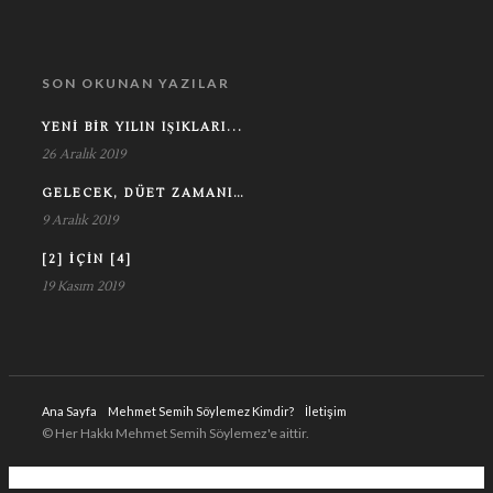
SON OKUNAN YAZILAR
YENI BIR YILIN IŞIKLARI...
26 Aralık 2019
GELECEK, DÜET ZAMANI…
9 Aralık 2019
[2] IÇIN [4]
19 Kasım 2019
Ana Sayfa
Mehmet Semih Söylemez Kimdir?
İletişim
© Her Hakkı Mehmet Semih Söylemez'e aittir.